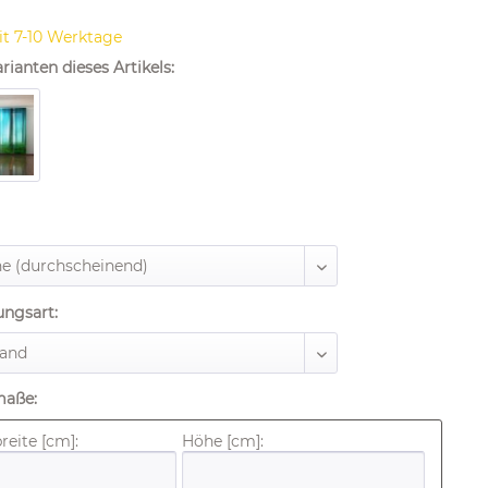
it 7-10 Werktage
rianten dieses Artikels:
ungsart:
maße:
eite [cm]:
Höhe [cm]: