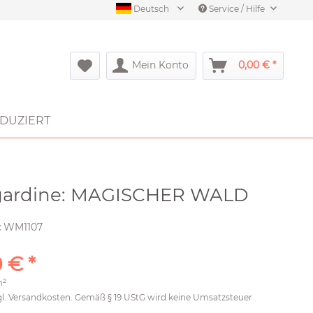
Deutsch
Service / Hilfe
Mein Konto
0,00 € *
DUZIERT
gardine: MAGISCHER WALD
:
WM1107
 € *
m²
gl.
Versandkosten
. Gemäß § 19 UStG wird keine Umsatzsteuer