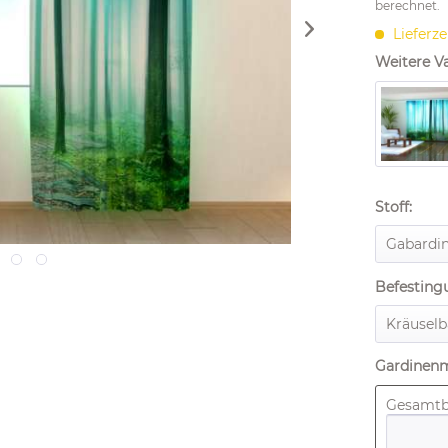
berechnet.
Lieferze
Weitere Va
Stoff:
Befesting
Gardinen
Gesamtbr