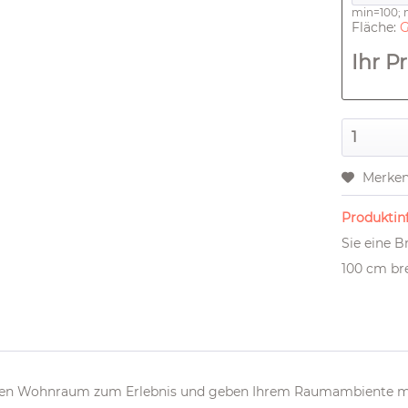
min=100;
Fläche:
G
Ihr Pr
Merke
Produktinf
Sie eine 
100 cm bre
hren Wohnraum zum Erlebnis und geben Ihrem Raumambiente m