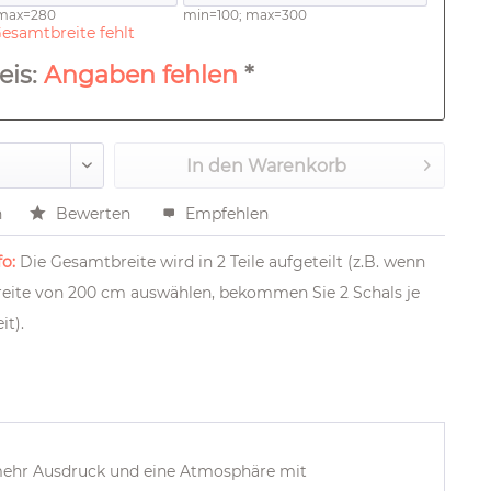
 max=280
min=100; max=300
esamtbreite fehlt
eis:
Angaben fehlen
*
In den
Warenkorb
n
Bewerten
Empfehlen
o:
Die Gesamtbreite wird in 2 Teile aufgeteilt (z.B. wenn
Breite von 200 cm auswählen, bekommen Sie 2 Schals je
it).
ehr Ausdruck und eine Atmosphäre mit