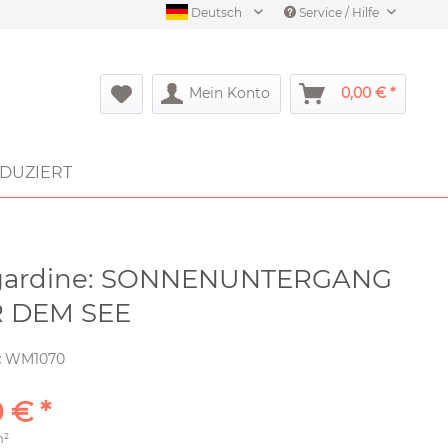
Deutsch
Service / Hilfe
Mein Konto
0,00 € *
DUZIERT
gardine: SONNENUNTERGANG
 DEM SEE
:
WM1070
 € *
m²