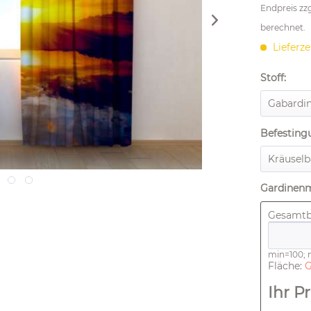
Endpreis zz
berechnet.
Lieferze
Stoff:
Befesting
Gardinen
Gesamtbr
min=100;
Fläche:
G
Ihr Pr