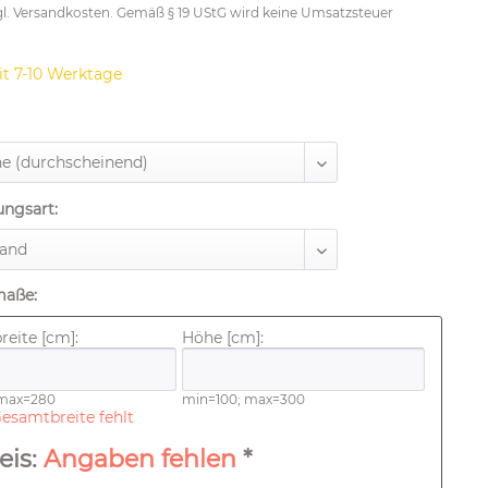
gl.
Versandkosten
. Gemäß § 19 UStG wird keine Umsatzsteuer
it 7-10 Werktage
ungsart:
maße:
eite [cm]:
Höhe [cm]:
 max=280
min=100; max=300
esamtbreite fehlt
eis:
Angaben fehlen
*