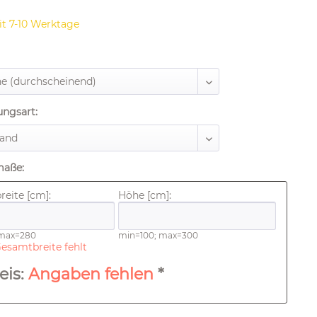
it 7-10 Werktage
ungsart:
maße:
eite [cm]:
Höhe [cm]:
 max=280
min=100; max=300
esamtbreite fehlt
eis:
Angaben fehlen
*