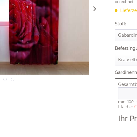
berechnet.
Lieferze
Stoff:
Befesting
Gardinen
Gesamtbr
min=100;
Fläche:
G
Ihr Pr