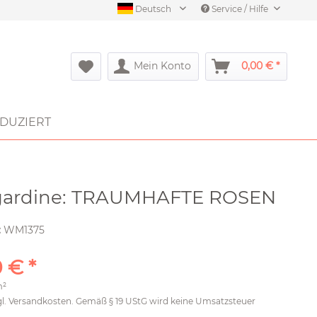
Deutsch
Service / Hilfe
Mein Konto
0,00 € *
DUZIERT
gardine: TRAUMHAFTE ROSEN
:
WM1375
 € *
m²
gl.
Versandkosten
. Gemäß § 19 UStG wird keine Umsatzsteuer