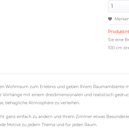
Merke
Produktinf
Sie eine 
100 cm bre
hren Wohnraum zum Erlebnis und geben Ihrem Raumambiente m
e Vorhänge mit einem dreidimensionalen und realistisch gedr
ge, behagliche Atmosphäre zu verleihen.
icht ganz einfach zu ändern und Ihrem Zimmer etwas Besonder
nde Motive zu jedem Thema und für jeden Raum.