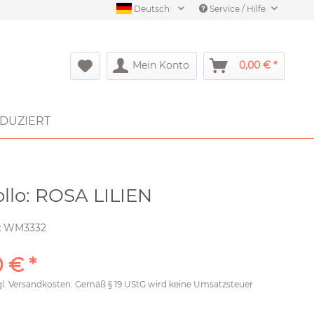
Deutsch
Service / Hilfe
Mein Konto
0,00 € *
DUZIERT
ollo: ROSA LILIEN
:
WM3332
 € *
gl.
Versandkosten
. Gemäß § 19 UStG wird keine Umsatzsteuer