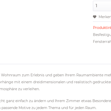
Merke
Produktinf
Besfestig
Fensterrah
ren Wohnraum zum Erlebnis und geben Ihrem Raumambiente me
Vorhänge mit einem dreidimensionalen und realistisch gedruck
tmosphäre zu verleihen.
nsicht ganz einfach zu ändern und Ihrem Zimmer etwas Besonde
 passende Motive zu jedem Thema und für jeden Raum.