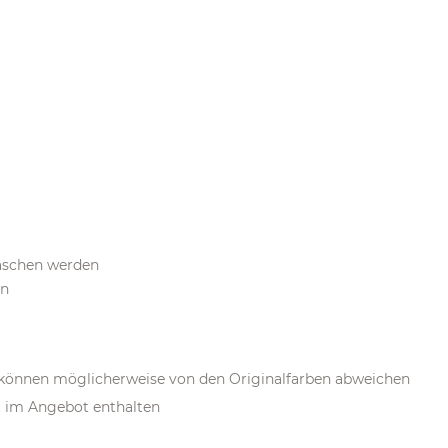
waschen werden
ln
m können möglicherweise von den Originalfarben abweichen
t im Angebot enthalten