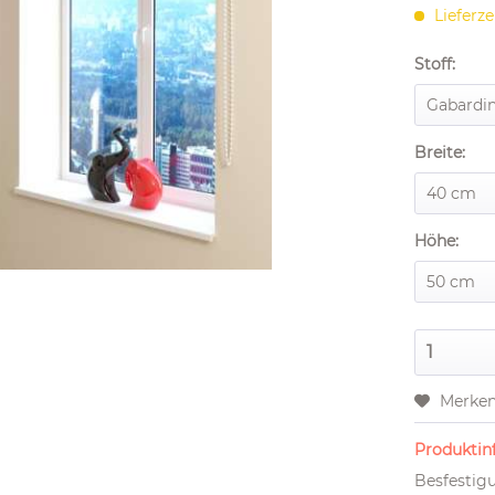
Lieferze
Stoff:
Breite:
Höhe:
Merke
Produktinf
Besfestig