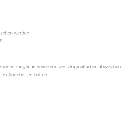
waschen werden
ln
m können möglicherweise von den Originalfarben abweichen
t im Angebot enthalten