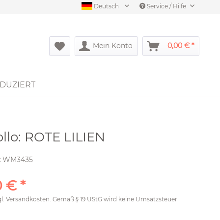
Deutsch
Service / Hilfe
Mein Konto
0,00 € *
DUZIERT
ollo: ROTE LILIEN
:
WM3435
 € *
gl.
Versandkosten
. Gemäß § 19 UStG wird keine Umsatzsteuer