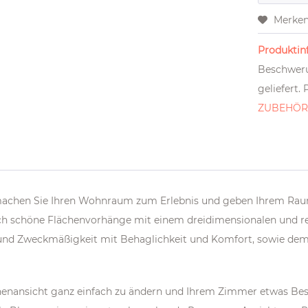
Merke
Produktinf
Beschweru
geliefert.
ZUBEHÖ
achen Sie Ihren Wohnraum zum Erlebnis und geben Ihrem Ra
h schöne Flächenvorhänge mit einem dreidimensionalen und real
nz und Zweckmäßigkeit mit Behaglichkeit und Komfort, sowie d
nnenansicht ganz einfach zu ändern und Ihrem Zimmer etwas Be