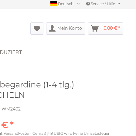
Deutsch
Service / Hilfe
Mein Konto
0,00 € *
DUZIERT
begardine (1-4 tlg.)
CHELN
:
WM2402
 € *
gl.
Versandkosten
. Gemäß § 19 UStG wird keine Umsatzsteuer