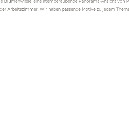
volle Blumenwiese, eine atemberaubende Panorama-Ansicht von P
er Arbeitszimmer. Wir haben passende Motive zu jedem Thema