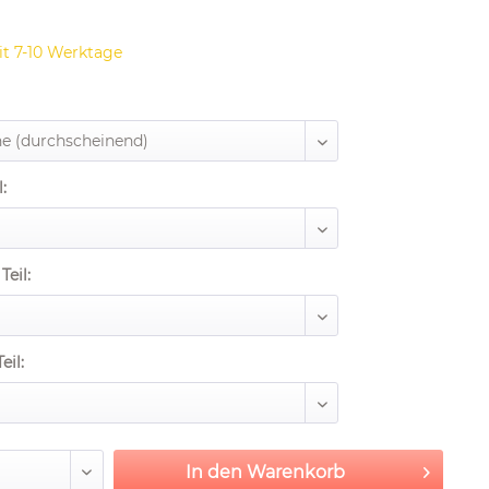
it 7-10 Werktage
:
Teil:
eil:
In den
Warenkorb