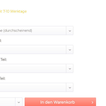
it 7-10 Werktage
:
Teil:
eil:
In den
Warenkorb