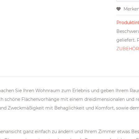
Merke
Produktinf
Beschweru
geliefert.
ZUBEHÖ
achen Sie Ihren Wohnraum zum Erlebnis und geben Ihrem Ra
h schöne Flächenvorhänge mit einem dreidimensionalen und real
nz und Zweckmäßigkeit mit Behaglichkeit und Komfort, sowie d
nnenansicht ganz einfach zu ändern und Ihrem Zimmer etwas Be