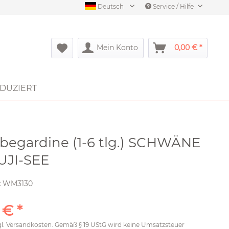
Deutsch
Service / Hilfe
Mein Konto
0,00 € *
DUZIERT
begardine (1-6 tlg.) SCHWÄNE
UJI-SEE
:
WM3130
 € *
gl.
Versandkosten
. Gemäß § 19 UStG wird keine Umsatzsteuer